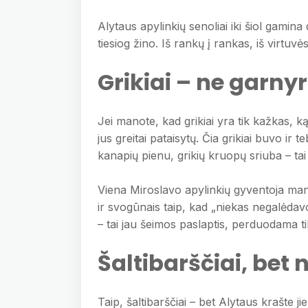
Alytaus apylinkių senoliai iki šiol gamina
tiesiog žino. Iš rankų į rankas, iš virtuvės
Grikiai – ne garny
Jei manote, kad grikiai yra tik kažkas, k
jus greitai pataisytų. Čia grikiai buvo ir 
kanapių pienu, grikių kruopų sriuba – tai
Viena Miroslavo apylinkių gyventoja ma
ir svogūnais taip, kad „niekas negalėdav
– tai jau šeimos paslaptis, perduodama t
Šaltibarščiai, bet n
Taip, šaltibarščiai – bet Alytaus krašte jie