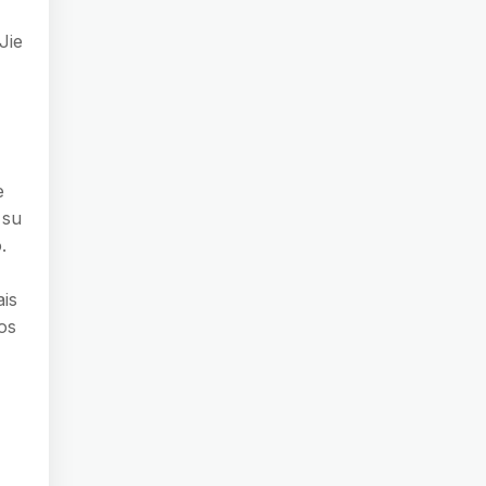
Jie
e
 su
.
ais
os