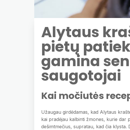
Alytaus kraš
pietų patiek
gamina sen
saugotojai
Kai močiutės rece
Užaugau girdėdamas, kad Alytaus krašte 
kai pradėjau kalbinti žmones, kurie dar 
dešimtmečius, supratau, kad čia klysta. Dzū