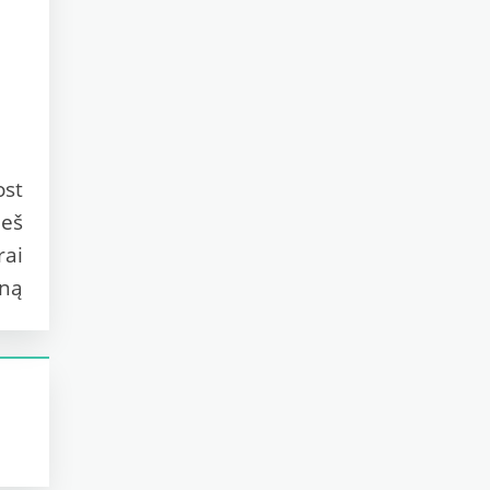
ost
ieš
rai
eną