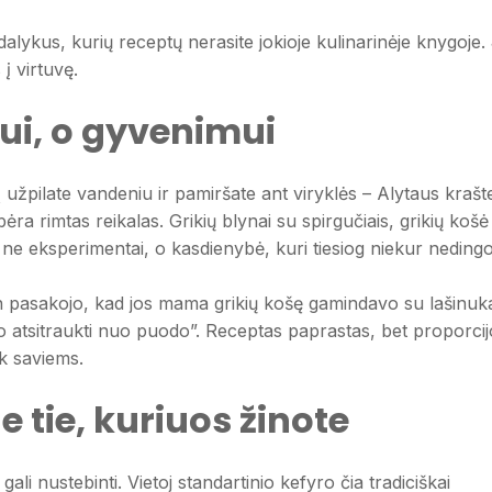
 dalykus, kurių receptų nerasite jokioje kulinarinėje knygoje. 
 į virtuvę.
rui, o gyvenimui
ą užpilate vandeniu ir pamiršate ant viryklės – Alytaus krašt
tebėra rimtas reikalas. Grikių blynai su spirgučiais, grikių košė
 ne eksperimentai, o kasdienybė, kuri tiesiog niekur nedingo
n pasakojo, kad jos mama grikių košę gamindavo su lašinuk
o atsitraukti nuo puodo”. Receptas paprastas, bet proporcij
ik saviems.
e tie, kuriuos žinote
 gali nustebinti. Vietoj standartinio kefyro čia tradiciškai