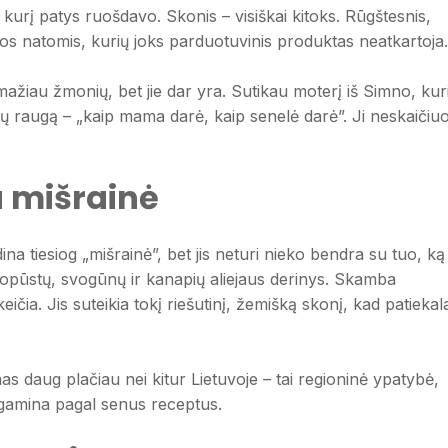
kurį patys ruošdavo. Skonis – visiškai kitoks. Rūgštesnis,
ijos natomis, kurių joks parduotuvinis produktas neatkartoja.
mažiau žmonių, bet jie dar yra. Sutikau moterį iš Simno, kur
ų raugą – „kaip mama darė, kaip senelė darė”. Ji neskaičiuo
a mišrainė
dina tiesiog „mišrainė”, bet jis neturi nieko bendra su tuo, ką
ų kopūstų, svogūnų ir kanapių aliejaus derinys. Skamba
eičia. Jis suteikia tokį riešutinį, žemišką skonį, kad patiekal
s daug plačiau nei kitur Lietuvoje – tai regioninė ypatybė,
ar gamina pagal senus receptus.