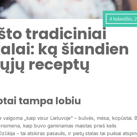
4 balandžio, 
to tradiciniai
alai: ką šiandien
ųjų receptų
ptai tampa lobiu
valgoma „kaip visur Lietuvoje” – bulvės, mėsa, kopūstai. 
prisimena, kaip buvo gaminamas maistas prieš kelis
kija – tai atskiras pasaulis, ir pietų stalas tai puikiai atspin