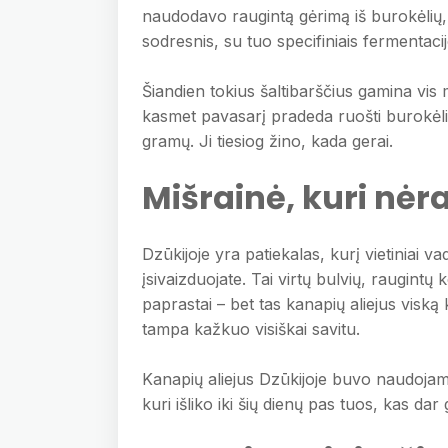
naudodavo raugintą gėrimą iš burokėlių, 
sodresnis, su tuo specifiniais fermentac
Šiandien tokius šaltibarščius gamina vis 
kasmet pavasarį pradeda ruošti burokėli
gramų. Ji tiesiog žino, kada gerai.
Mišrainė, kuri nėr
Dzūkijoje yra patiekalas, kurį vietiniai va
įsivaizduojate. Tai virtų bulvių, raugint
paprastai – bet tas kanapių aliejus viską k
tampa kažkuo visiškai savitu.
Kanapių aliejus Dzūkijoje buvo naudojama
kuri išliko iki šių dienų pas tuos, kas d