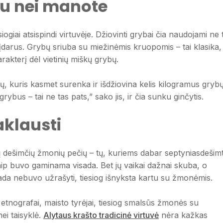
au nei manote
siogiai atsispindi virtuvėje. Džiovinti grybai čia naudojami ne 
 į įdarus. Grybų sriuba su miežinėmis kruopomis – tai klasika,
rakterį dėl vietinių miškų grybų.
ų, kuris kasmet surenka ir išdžiovina kelis kilogramus grybų
rybus – tai ne tas pats,” sako jis, ir čia sunku ginčytis.
aklausti
elių dešimčių žmonių pečių – tų, kuriems dabar septyniasdešimt
aip buvo gaminama visada. Bet jų vaikai dažnai skuba, o
kada nebuvo užrašyti, tiesiog išnyksta kartu su žmonėmis.
– etnografai, maisto tyrėjai, tiesiog smalsūs žmonės su
nei taisyklė.
Alytaus krašto tradicinė virtuvė
nėra kažkas