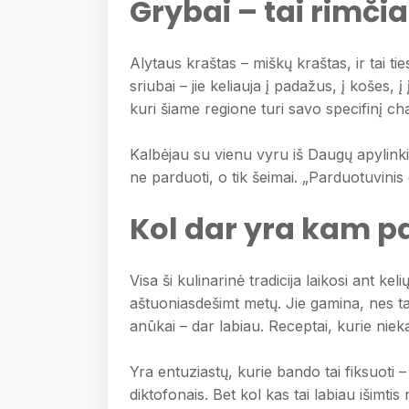
Grybai – tai rimči
Alytaus kraštas – miškų kraštas, ir tai tie
sriubai – jie keliauja į padažus, į košes,
kuri šiame regione turi savo specifinį cha
Kalbėjau su vienu vyru iš Daugų apylinki
ne parduoti, o tik šeimai. „Parduotuvinis g
Kol dar yra kam p
Visa ši kulinarinė tradicija laikosi ant k
aštuoniasdešimt metų. Jie gamina, nes t
anūkai – dar labiau. Receptai, kurie nie
Yra entuziastų, kurie bando tai fiksuoti 
diktofonais. Bet kol kas tai labiau išimtis 