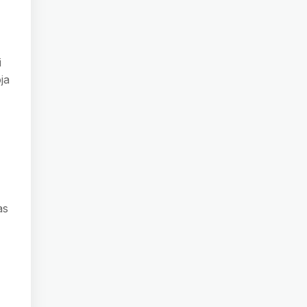
i
ja
as