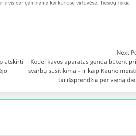
, ir ji vis dar gaminama kai kuriose virtuvėse. Tiesiog reikia
Next P
 atskirti
Kodėl kavos aparatas genda būtent pr
ėjo
svarbų susitikimą – ir kaip Kauno meist
tai išsprendžia per vieną di