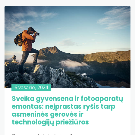
6 vasario, 2024
Sveika gyvensena ir fotoaparatų
emontas: neįprastas ryšis tarp
asmeninės gerovės ir
technologijų priežiūros