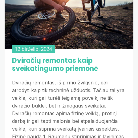
12 birželio, 2024
Dviračių remontas kaip
sveikatingumo priemonė
Dviračių remontas, iš pirmo žvilgsnio, gali
atrodyti kaip tik techninė užduotis. Tačiau tai yra
veikla, kuri gali turėti teigiamą poveikį ne tik
dviračio būklei, bet ir žmogaus sveikatai.
Dviračių remontas apima fizinę veiklą, protinį
darbą ir gali tapti malonia bei atpalaiduojančia
veikla, kuri stiprina sveikatą įvairiais aspektais.
Fizinė nauda 1. Raumenų stiprinimas ir lavinimas