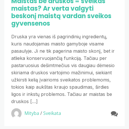
Maistas be druskos = sveikas
maistas? Ar verta valgyti
beskonį maistą vardan sveikos
gyvensenos
Druska yra vienas iš pagrindinių ingredientų,
kuris naudojamas maisto gamyboje visame
pasaulyje. Ji ne tik pagerina maisto skonį, bet ir
atlieka konservuojančią funkciją. Tačiau per
pastaruosius dešimtmečius vis daugiau dėmesio
skiriama druskos vartojimo mažinimui, siekiant
užkirsti kelią įvairioms sveikatos problemoms,
tokios kaip aukštas kraujo spaudimas, širdies
ligos ir inkstų problemos. Tačiau ar maistas be
druskos […]
Mityba
/
Sveikata