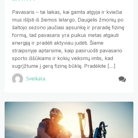
Pavasaris – tai laikas, kai gamta atgyja ir kviečia
mus išlįsti iš žiemos letargo. Daugelis žmonių po
šaltojo sezono jaučiasi apsunkę ir praradę fizinę
formą, tad pavasaris yra puikus metas atgauti
energiją ir pradėti aktyviau judėti. Šiame
straipsnyje aptarsime, kaip pasiruošti pavasario
sporto iššūkiams ir kokių veiksmų imtis, kad
sugrįžtume į gerą fizinę būklę. Pradėkite […]
Sveikata