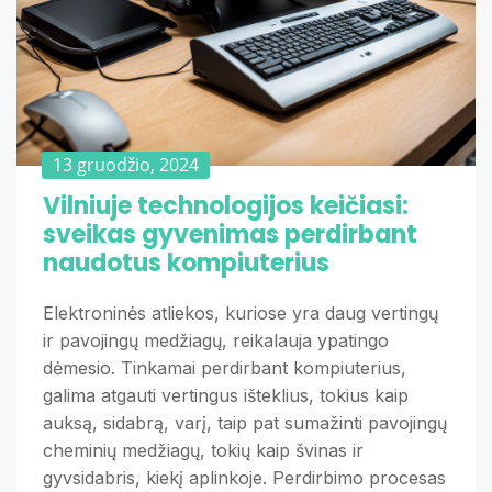
13 gruodžio, 2024
Vilniuje technologijos keičiasi:
sveikas gyvenimas perdirbant
naudotus kompiuterius
Elektroninės atliekos, kuriose yra daug vertingų
ir pavojingų medžiagų, reikalauja ypatingo
dėmesio. Tinkamai perdirbant kompiuterius,
galima atgauti vertingus išteklius, tokius kaip
auksą, sidabrą, varį, taip pat sumažinti pavojingų
cheminių medžiagų, tokių kaip švinas ir
gyvsidabris, kiekį aplinkoje. Perdirbimo procesas