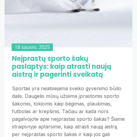
18 sausio, 2025
Neįprastų sporto šakų
paslaptys: kaip atrasti naują
aistrą ir pagerinti sveikatą
Sportas yra neatsiejama sveiko gyvenimo būdo
dalis. Daugelis mūsų užsiima įprastomis sporto
šakomis, tokiomis kaip bėgimas, plaukimas,
futbolas ar krepšinis. Tačiau ar kada nors
pagalvojote apie neįprastas sporto šakas? Šiame
straipsnyje aptarsime, kaip atrasti naują aistrą
per neįprastas sporto šakas ir kaip jos gali