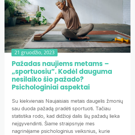
21 gruodžio, 2023
Pažadas naujiems metams –
„sportuosiu”. Kodėl dauguma
nesilaiko šio pažado?
Psichologiniai aspektai
Su kiekvienais Naujaisiais metais daugelis žmonių
sau duoda pažadą pradėti sportuoti. Tačiau
statistika rodo, kad didžioji dalis šių pažadų lieka
neįgyvendinti. Šiame straipsnyje mes
nagrinėjame psichologinius veiksnius, kurie