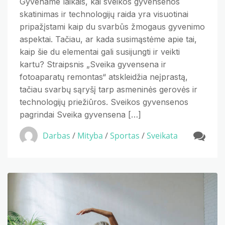
Gyvename laikais, kai sveikos gyvensenos
skatinimas ir technologijų raida yra visuotinai
pripažįstami kaip du svarbūs žmogaus gyvenimo
aspektai. Tačiau, ar kada susimąstėme apie tai,
kaip šie du elementai gali susijungti ir veikti
kartu? Straipsnis „Sveika gyvensena ir
fotoaparatų remontas“ atskleidžia neįprastą,
tačiau svarbų sąryšį tarp asmeninės gerovės ir
technologijų priežiūros. Sveikos gyvensenos
pagrindai Sveika gyvensena […]
Darbas
/
Mityba
/
Sportas
/
Sveikata