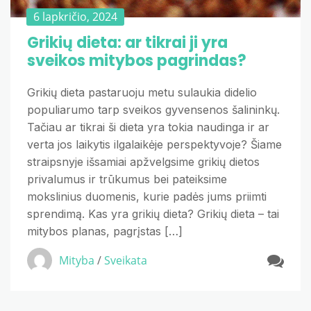
6 lapkričio, 2024
Grikių dieta: ar tikrai ji yra
sveikos mitybos pagrindas?
Grikių dieta pastaruoju metu sulaukia didelio
populiarumo tarp sveikos gyvensenos šalininkų.
Tačiau ar tikrai ši dieta yra tokia naudinga ir ar
verta jos laikytis ilgalaikėje perspektyvoje? Šiame
straipsnyje išsamiai apžvelgsime grikių dietos
privalumus ir trūkumus bei pateiksime
mokslinius duomenis, kurie padės jums priimti
sprendimą. Kas yra grikių dieta? Grikių dieta – tai
mitybos planas, pagrįstas […]
Mityba
/
Sveikata