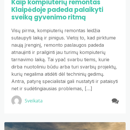
Kaip kompiuterių remontas
Klaipėdoje padeda palaikyti
sveiką gyvenimo ritmą
Visų pirma, kompiuterių remontas leidžia
sutaupyti laiką ir pinigus. Vietoj to, kad pirktume
naują įrenginį, remonto paslaugos padeda
atnaujinti ir prailginti jau turimų kompiuterių
tarnavimo laiką. Tai ypač svarbu tiems, kurie
dirba nuotoliniu būdu arba turi svarbių projektų,
kurių negalima atidėti dėl techninių gedimų.
Antra, patyrę specialistai gali nustatyti ir pataisyti
net ir sudėtingiausias problemas, […]
Sveikata