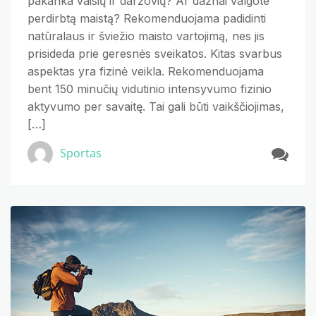
pakanka vaisių ir daržovių? Ar dažnai valgote
perdirbtą maistą? Rekomenduojama padidinti
natūralaus ir šviežio maisto vartojimą, nes jis
prisideda prie geresnės sveikatos. Kitas svarbus
aspektas yra fizinė veikla. Rekomenduojama
bent 150 minučių vidutinio intensyvumo fizinio
aktyvumo per savaitę. Tai gali būti vaikščiojimas,
[…]
Sportas