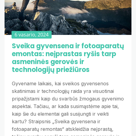
6 vasario, 2024
Sveika gyvensena ir fotoaparatų
emontas: neįprastas ryšis tarp
asmeninės gerovės ir
technologijų priežiūros
Gyvename laikais, kai sveikos gyvensenos
skatinimas ir technologijų raida yra visuotinai
pripažįstami kaip du svarbūs žmogaus gyvenimo
aspektai. Tačiau, ar kada susimąstėme apie tai,
kaip šie du elementai gali susijungti ir veikti
kartu? Straipsnis „Sveika gyvensena ir
fotoaparatų remontas“ atskleidžia neįprastą,