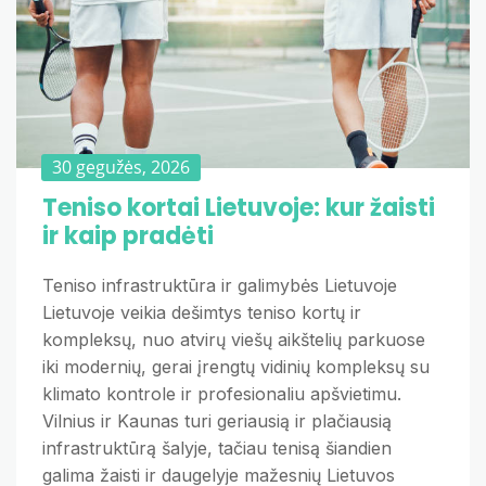
30 gegužės, 2026
Teniso kortai Lietuvoje: kur žaisti
ir kaip pradėti
Teniso infrastruktūra ir galimybės Lietuvoje
Lietuvoje veikia dešimtys teniso kortų ir
kompleksų, nuo atvirų viešų aikštelių parkuose
iki modernių, gerai įrengtų vidinių kompleksų su
klimato kontrole ir profesionaliu apšvietimu.
Vilnius ir Kaunas turi geriausią ir plačiausią
infrastruktūrą šalyje, tačiau tenisą šiandien
galima žaisti ir daugelyje mažesnių Lietuvos