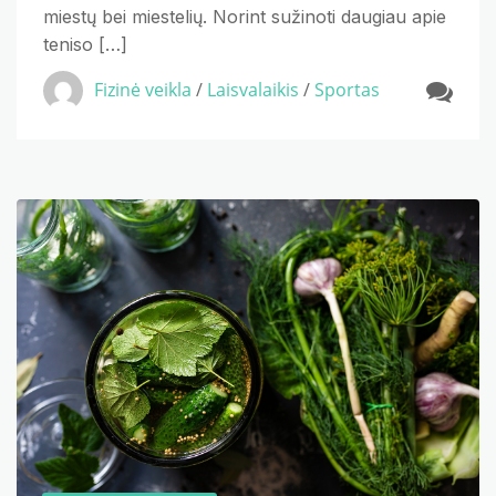
miestų bei miestelių. Norint sužinoti daugiau apie
teniso […]
Fizinė veikla
/
Laisvalaikis
/
Sportas