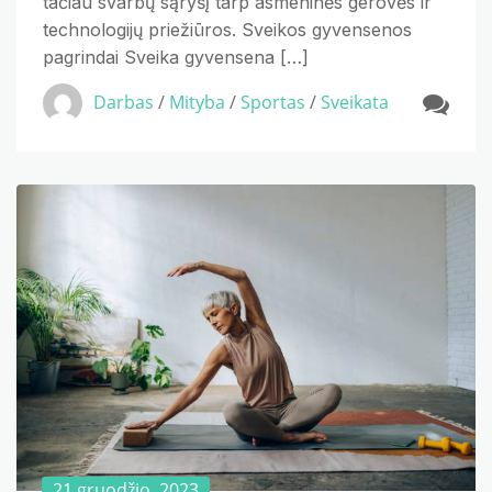
tačiau svarbų sąryšį tarp asmeninės gerovės ir
technologijų priežiūros. Sveikos gyvensenos
pagrindai Sveika gyvensena […]
Darbas
/
Mityba
/
Sportas
/
Sveikata
21 gruodžio, 2023