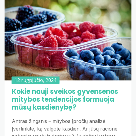
12 rugpjūčio, 2024
Kokie nauji sveikos gyvensenos
mitybos tendencijos formuoja
mūsų kasdienybę?
Antras žingsnis – mitybos įpročių analizė.
Įvertinkite, ką valgote kasdien. Ar jūsų racione