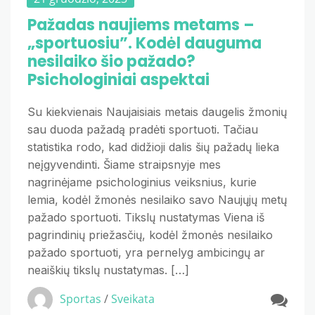
Pažadas naujiems metams –
„sportuosiu”. Kodėl dauguma
nesilaiko šio pažado?
Psichologiniai aspektai
Su kiekvienais Naujaisiais metais daugelis žmonių
sau duoda pažadą pradėti sportuoti. Tačiau
statistika rodo, kad didžioji dalis šių pažadų lieka
neįgyvendinti. Šiame straipsnyje mes
nagrinėjame psichologinius veiksnius, kurie
lemia, kodėl žmonės nesilaiko savo Naujųjų metų
pažado sportuoti. Tikslų nustatymas Viena iš
pagrindinių priežasčių, kodėl žmonės nesilaiko
pažado sportuoti, yra pernelyg ambicingų ar
neaiškių tikslų nustatymas. […]
Sportas
/
Sveikata