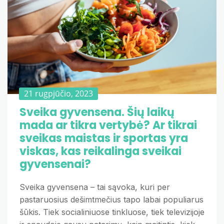
21 rugpjūčio, 2023
Sveika gyvensena. Šių laikų
mada ar tikra vertybė? Ar tikrai
sveikas maistas ir sportas yra
viskas, kas reikalinga sveikai
gyvensenai?
Sveika gyvensena – tai sąvoka, kuri per
pastaruosius dešimtmečius tapo labai populiarus
šūkis. Tiek socialiniuose tinkluose, tiek televizijoje