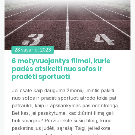
28 vasario, 2023
6 motyvuojantys filmai, kurie
padės atsikelti nuo sofos ir
pradėti sportuoti
Jei esate kaip dauguma žmonių, mintis pakilti
nuo sofos ir pradėti sportuoti atrodo tokia pat
patraukli, kaip ir apsilankymas pas odontologą.
Bet kas, jei pasakytume, kad žiūrint filmą gali
būti smagiau? Peržiūrėkite šešių filmų, kurie
paskatins jus judėti, sąrašą! Taigi, jei ieškote