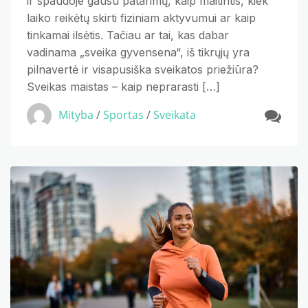
ir spaudoje gausu patarimų, kaip maitintis, kiek
laiko reikėtų skirti fiziniam aktyvumui ar kaip
tinkamai ilsėtis. Tačiau ar tai, kas dabar
vadinama „sveika gyvensena“, iš tikrųjų yra
pilnavertė ir visapusiška sveikatos priežiūra?
Sveikas maistas – kaip neprarasti […]
Mityba
/
Sportas
/
Sveikata