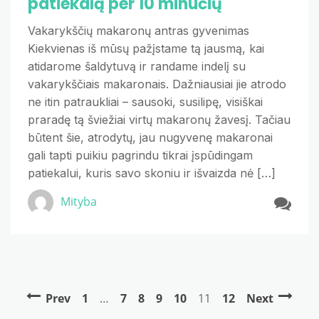
patiekalą per 10 minučių
Vakarykščių makaronų antras gyvenimas
Kiekvienas iš mūsų pažįstame tą jausmą, kai
atidarome šaldytuvą ir randame indelį su
vakarykščiais makaronais. Dažniausiai jie atrodo
ne itin patraukliai – sausoki, susilipę, visiškai
praradę tą šviežiai virtų makaronų žavesį. Tačiau
būtent šie, atrodytų, jau nugyvenę makaronai
gali tapti puikiu pagrindu tikrai įspūdingam
patiekalui, kuris savo skoniu ir išvaizda nė […]
Mityba
Prev
1
…
7
8
9
10
11
12
Next