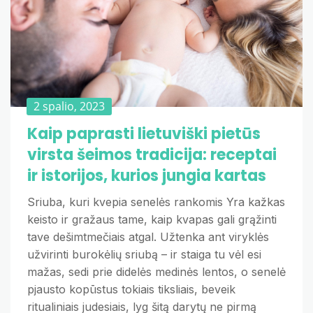
2 spalio, 2023
Kaip paprasti lietuviški pietūs
virsta šeimos tradicija: receptai
ir istorijos, kurios jungia kartas
Sriuba, kuri kvepia senelės rankomis Yra kažkas
keisto ir gražaus tame, kaip kvapas gali grąžinti
tave dešimtmečiais atgal. Užtenka ant viryklės
užvirinti burokėlių sriubą – ir staiga tu vėl esi
mažas, sedi prie didelės medinės lentos, o senelė
pjausto kopūstus tokiais tiksliais, beveik
ritualiniais judesiais, lyg šitą darytų ne pirmą