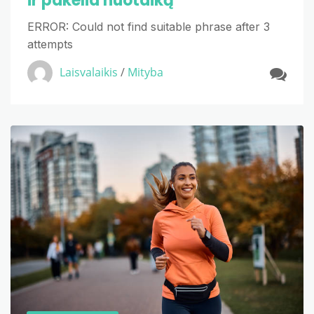
ir pakelia nuotaiką
ERROR: Could not find suitable phrase after 3
attempts
Laisvalaikis
/
Mityba