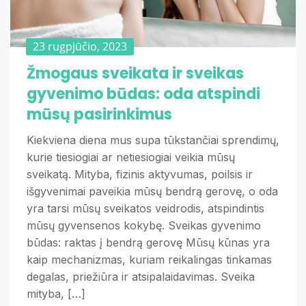
23 rugpjūčio, 2023
Žmogaus sveikata ir sveikas
gyvenimo būdas: oda atspindi
mūsų pasirinkimus
Kiekviena diena mus supa tūkstančiai sprendimų,
kurie tiesiogiai ar netiesiogiai veikia mūsų
sveikatą. Mityba, fizinis aktyvumas, poilsis ir
išgyvenimai paveikia mūsų bendrą gerovę, o oda
yra tarsi mūsų sveikatos veidrodis, atspindintis
mūsų gyvensenos kokybę. Sveikas gyvenimo
būdas: raktas į bendrą gerovę Mūsų kūnas yra
kaip mechanizmas, kuriam reikalingas tinkamas
degalas, priežiūra ir atsipalaidavimas. Sveika
mityba, […]