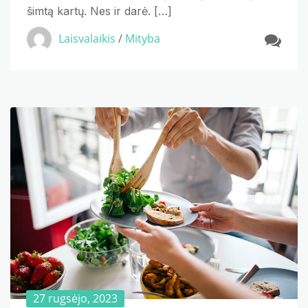
šimtą kartų. Nes ir darė. […]
Laisvalaikis
/
Mityba
27 rugsėjo, 2023