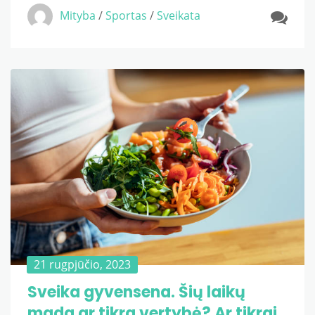
Mityba
/
Sportas
/
Sveikata
21 rugpjūčio, 2023
Sveika gyvensena. Šių laikų
mada ar tikra vertybė? Ar tikrai