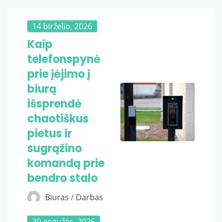
14 birželio, 2026
Kaip
telefonspynė
prie įėjimo į
biurą
išsprendė
chaotiškus
pietus ir
sugrąžino
komandą prie
bendro stalo
Biuras
/
Darbas
30 gegužės, 2026