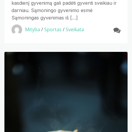
kasdienį gyvenimą gali padėti gyventi sveikiau ir
darniau. Sąmoningo gyvenimo esmė
Sąmoningas gyvenimas iš […]
Mityba
/
Sportas
/
Sveikata