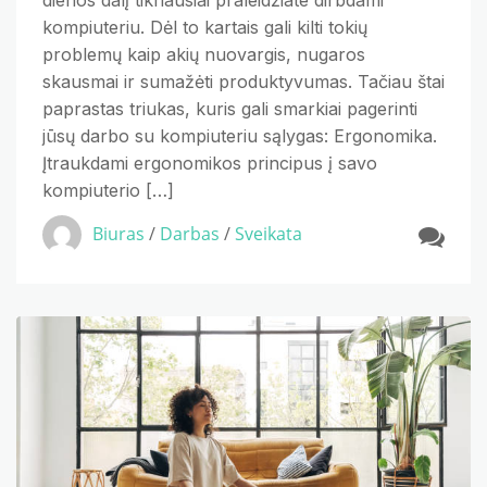
dienos dalį tikriausiai praleidžiate dirbdami
kompiuteriu. Dėl to kartais gali kilti tokių
problemų kaip akių nuovargis, nugaros
skausmai ir sumažėti produktyvumas. Tačiau štai
paprastas triukas, kuris gali smarkiai pagerinti
jūsų darbo su kompiuteriu sąlygas: Ergonomika.
Įtraukdami ergonomikos principus į savo
kompiuterio […]
Biuras
/
Darbas
/
Sveikata