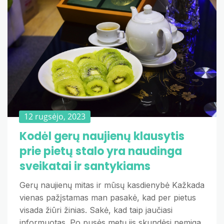
12 rugsėjo, 2023
Kodėl gerų naujienų klausytis
prie pietų stalo yra naudinga
sveikatai ir santykiams
Gerų naujienų mitas ir mūsų kasdienybė Kažkada
vienas pažįstamas man pasakė, kad per pietus
visada žiūri žinias. Sakė, kad taip jaučiasi
informuotas. Po pusės metų jis skundėsi nemiga,