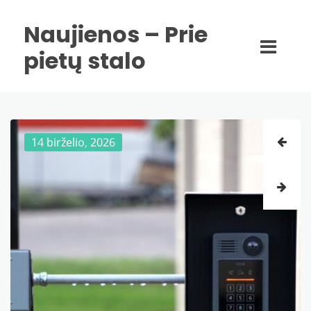
Naujienos – Prie
pietų stalo
14 birželio, 2026
30 gegužės, 2026
29 gegužės, 2026