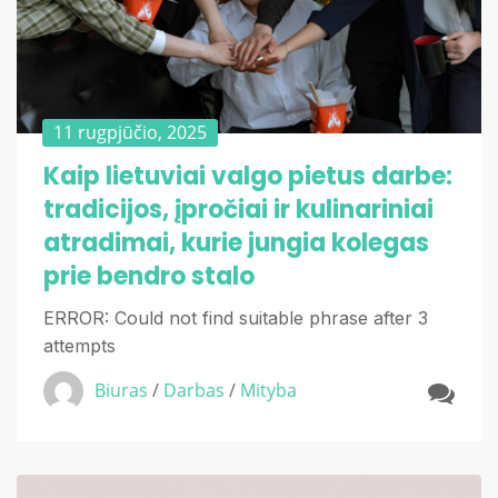
11 rugpjūčio, 2025
Kaip lietuviai valgo pietus darbe:
tradicijos, įpročiai ir kulinariniai
atradimai, kurie jungia kolegas
prie bendro stalo
ERROR: Could not find suitable phrase after 3
attempts
Biuras
/
Darbas
/
Mityba