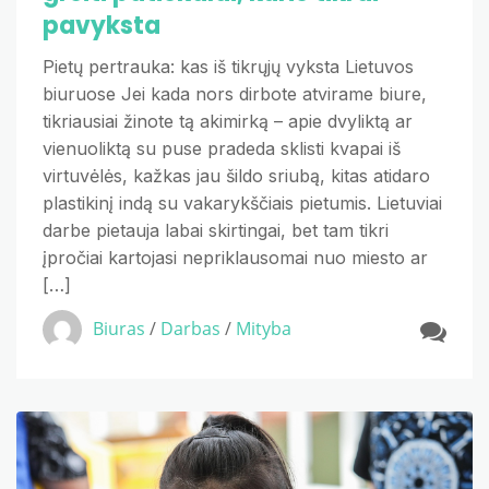
pavyksta
Pietų pertrauka: kas iš tikrųjų vyksta Lietuvos
biuruose Jei kada nors dirbote atvirame biure,
tikriausiai žinote tą akimirką – apie dvyliktą ar
vienuoliktą su puse pradeda sklisti kvapai iš
virtuvėlės, kažkas jau šildo sriubą, kitas atidaro
plastikinį indą su vakarykščiais pietumis. Lietuviai
darbe pietauja labai skirtingai, bet tam tikri
įpročiai kartojasi nepriklausomai nuo miesto ar
[…]
Biuras
/
Darbas
/
Mityba