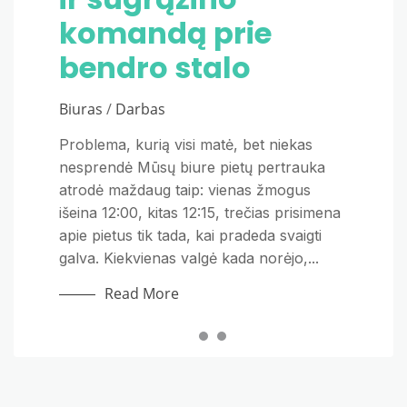
Teniso infrastruktūra ir galimybės
komandą prie
žiemą
Lietuvoje Lietuvoje veikia dešimtys teniso
kortų ir kompleksų, nuo atvirų viešų
bendro stalo
Nekilnojamas turtas
aikštelių parkuose iki modernių, gerai
įrengtų vidinių kompleksų su klimato
Biuras
/
Darbas
Žiemos sezono artėjimas kasmet
kontrole ir profesionaliu apšvietimu.
sugrąžina tą patį klausimą – ar verta keisti
Vilnius ir Kaunas turi geriausią...
Problema, kurią visi matė, bet niekas
dujinį katilą į šilumos siurblį, ar tiesiog
nesprendė Mūsų biure pietų pertrauka
Read More
palikti viską kaip yra. 2026-ieji šiuo
atrodė maždaug taip: vienas žmogus
atžvilgiu nėra išskirtiniai, tačiau kelios
išeina 12:00, kitas 12:15, trečias prisimena
aplinkybės pasikeitė tiek, kad...
apie pietus tik tada, kai pradeda svaigti
galva. Kiekvienas valgė kada norėjo,...
Read More
Read More