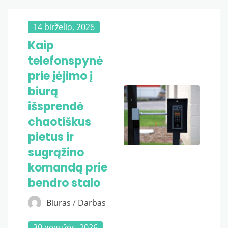
14 birželio, 2026
Kaip
telefonspynė
prie įėjimo į
biurą
išsprendė
chaotiškus
pietus ir
sugrąžino
komandą prie
bendro stalo
Biuras
/
Darbas
30 gegužės, 2026