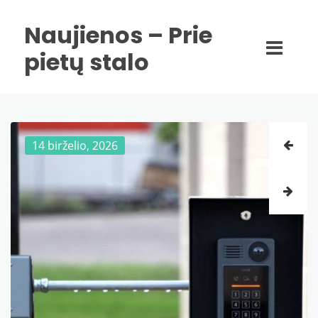
Naujienos – Prie
pietų stalo
14 birželio, 2026
30 gegužės, 2026
29 gegužės, 2026