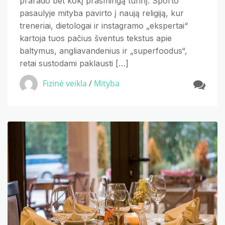
prarado bet kokį prasmingą turinį. Sporto
pasaulyje mityba pavirto į naują religiją, kur
treneriai, dietologai ir instagramo „ekspertai“
kartoja tuos pačius šventus tekstus apie
baltymus, angliavandenius ir „superfoodus“,
retai sustodami paklausti […]
Fizinė veikla
/
Mityba