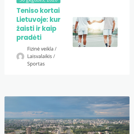
Teniso kortai
Lietuvoje: kur
žaisti ir kaip
pradėti
Fizinė veikla
/
Laisvalaikis
/
Sportas