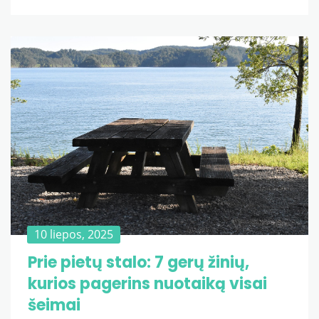
10 liepos, 2025
Prie pietų stalo: 7 gerų žinių,
kurios pagerins nuotaiką visai
šeimai