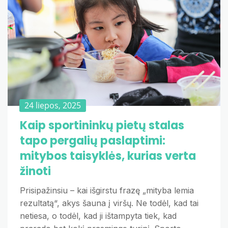
24 liepos, 2025
Kaip sportininkų pietų stalas
tapo pergalių paslaptimi:
mitybos taisyklės, kurias verta
žinoti
Prisipažinsiu – kai išgirstu frazę „mityba lemia
rezultatą“, akys šauna į viršų. Ne todėl, kad tai
netiesa, o todėl, kad ji ištampyta tiek, kad