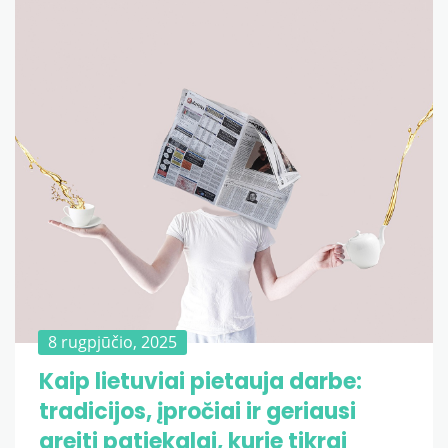
8 rugpjūčio, 2025
Kaip lietuviai pietauja darbe:
tradicijos, įpročiai ir geriausi
greiti patiekalai, kurie tikrai