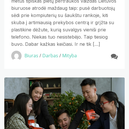
metus tipiškas pietų pertraukos vaizdas Lietuvos
biuruose atrodė maždaug taip: pusė darbuotojų
sėdi prie kompiuterių su šaukštu rankoje, kiti
skuba į artimiausią prekybos centrą ir grįžta su
plastikine dėžute, kurią suvalgys vieniši prie
telefono. Niekas tuo nesistebėjo. Taip tiesiog
buvo. Dabar kažkas keičiasi. Ir ne tik […]
Biuras
/
Darbas
/
Mityba