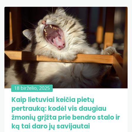
18 birželio, 2025
Kaip lietuviai keičia pietų
pertrauką: kodėl vis daugiau
žmonių grįžta prie bendro stalo ir
ką tai daro jų savijautai