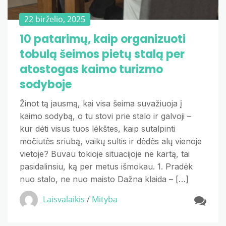
22 birželio, 2025
10 patarimų, kaip organizuoti
tobulą šeimos pietų stalą per
atostogas kaimo turizmo
sodyboje
Žinot tą jausmą, kai visa šeima suvažiuoja į
kaimo sodybą, o tu stovi prie stalo ir galvoji –
kur dėti visus tuos lėkštes, kaip sutalpinti
močiutės sriubą, vaikų sultis ir dėdės alų vienoje
vietoje? Buvau tokioje situacijoje ne kartą, tai
pasidalinsiu, ką per metus išmokau. 1. Pradėk
nuo stalo, ne nuo maisto Dažna klaida – […]
Laisvalaikis
/
Mityba