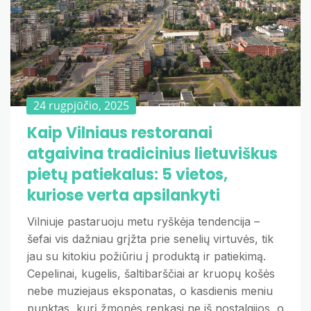
24 rugpjūčio, 2025
Kaip Vilniaus restoranai
atgaivina tradicinius lietuviškus
pietų patiekalus: 5 vietos,
kuriose verta apsilankyti
Vilniuje pastaruoju metu ryškėja tendencija –
šefai vis dažniau grįžta prie senelių virtuvės, tik
jau su kitokiu požiūriu į produktą ir patiekimą.
Cepelinai, kugelis, šaltibarščiai ar kruopų košės
nebe muziejaus eksponatas, o kasdienis meniu
punktas, kurį žmonės renkasi ne iš nostalgijos, o