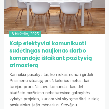
8 birželio, 2025
Kaip efektyviai komunikuoti
sudėtingas naujienas darbo
komandoje išlaikant pozityvią
atmosferą
Kai reikia pasakyti tai, ko niekas nenori girdėti
Prisimenu situaciją prieš kelerius metus, kai
turėjau pranešti savo komandai, kad dėl
biudžeto mažinimo nebeturėsime galimybės
vykdyti projekto, kuriam visi skyręme širdį ir sielą
paskutinius šešis mėnesius. Stovėjau