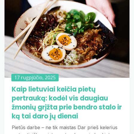
17 rugpjūčio, 2025
Kaip lietuviai keičia pietų
pertrauką: kodėl vis daugiau
žmonių grįžta prie bendro stalo ir
ką tai daro jų dienai
Pietūs darbe – ne tik maistas Dar prieš kelerius