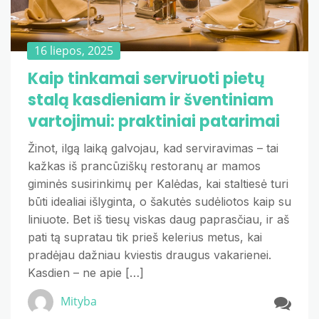
16 liepos, 2025
Kaip tinkamai serviruoti pietų
stalą kasdieniam ir šventiniam
vartojimui: praktiniai patarimai
Žinot, ilgą laiką galvojau, kad serviravimas – tai
kažkas iš prancūziškų restoranų ar mamos
giminės susirinkimų per Kalėdas, kai staltiesė turi
būti idealiai išlyginta, o šakutės sudėliotos kaip su
liniuote. Bet iš tiesų viskas daug paprasčiau, ir aš
pati tą supratau tik prieš kelerius metus, kai
pradėjau dažniau kviestis draugus vakarienei.
Kasdien – ne apie […]
Mityba