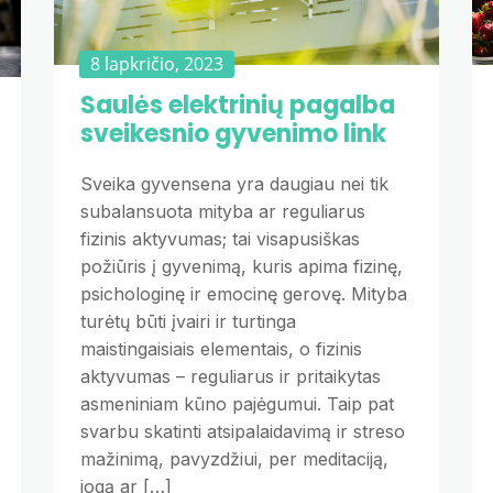
8 lapkričio, 2023
Saulės elektrinių pagalba
sveikesnio gyvenimo link
Sveika gyvensena yra daugiau nei tik
subalansuota mityba ar reguliarus
fizinis aktyvumas; tai visapusiškas
požiūris į gyvenimą, kuris apima fizinę,
psichologinę ir emocinę gerovę. Mityba
turėtų būti įvairi ir turtinga
maistingaisiais elementais, o fizinis
aktyvumas – reguliarus ir pritaikytas
asmeniniam kūno pajėgumui. Taip pat
svarbu skatinti atsipalaidavimą ir streso
mažinimą, pavyzdžiui, per meditaciją,
jogą ar […]