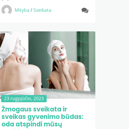
Mityba
/
Sveikata
23 rugpjūčio, 2023
Žmogaus sveikata ir
sveikas gyvenimo būdas:
oda atspindi mūsų