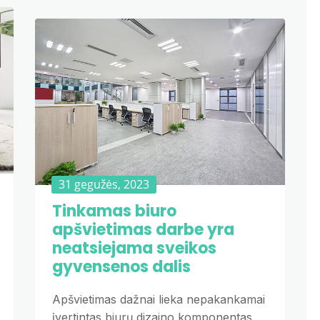
31 gegužės, 2023
Tinkamas biuro
apšvietimas darbe yra
neatsiejama sveikos
gyvensenos dalis
Apšvietimas dažnai lieka nepakankamai
įvertintas biurų dizaino komponentas,