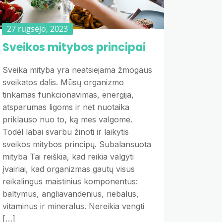
27 rugsėjo, 2023
Sveikos mitybos principai
Sveika mityba yra neatsiejama žmogaus
sveikatos dalis. Mūsų organizmo
tinkamas funkcionavimas, energija,
atsparumas ligoms ir net nuotaika
priklauso nuo to, ką mes valgome.
Todėl labai svarbu žinoti ir laikytis
sveikos mitybos principų. Subalansuota
mityba Tai reiškia, kad reikia valgyti
įvairiai, kad organizmas gautų visus
reikalingus maistinius komponentus:
baltymus, angliavandenius, riebalus,
vitaminus ir mineralus. Nereikia vengti
[…]