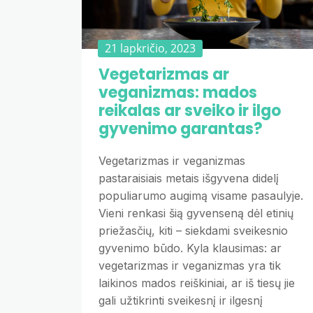
21 lapkričio, 2023
Vegetarizmas ar
veganizmas: mados
reikalas ar sveiko ir ilgo
gyvenimo garantas?
Vegetarizmas ir veganizmas
pastaraisiais metais išgyvena didelį
populiarumo augimą visame pasaulyje.
Vieni renkasi šią gyvenseną dėl etinių
priežasčių, kiti – siekdami sveikesnio
gyvenimo būdo. Kyla klausimas: ar
vegetarizmas ir veganizmas yra tik
laikinos mados reiškiniai, ar iš tiesų jie
gali užtikrinti sveikesnį ir ilgesnį