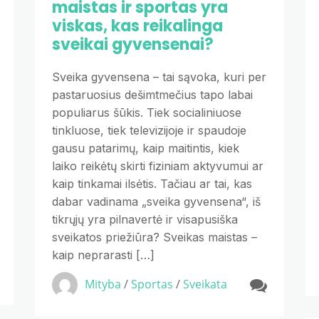
maistas ir sportas yra
viskas, kas reikalinga
sveikai gyvensenai?
Sveika gyvensena – tai sąvoka, kuri per
pastaruosius dešimtmečius tapo labai
populiarus šūkis. Tiek socialiniuose
tinkluose, tiek televizijoje ir spaudoje
gausu patarimų, kaip maitintis, kiek
laiko reikėtų skirti fiziniam aktyvumui ar
kaip tinkamai ilsėtis. Tačiau ar tai, kas
dabar vadinama „sveika gyvensena“, iš
tikrųjų yra pilnavertė ir visapusiška
sveikatos priežiūra? Sveikas maistas –
kaip neprarasti […]
Mityba
/
Sportas
/
Sveikata