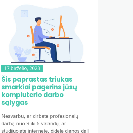
17 birželio, 2023
Šis paprastas triukas
smarkiai pagerins jūsų
kompiuterio darbo
sąlygas
Nesvarbu, ar dirbate profesionalų
darbą nuo 9 iki 5 valandų, ar
studijuojate internete, didelę dienos dalį