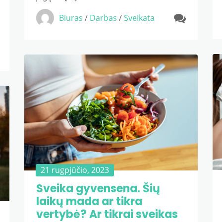
Biuras
/
Darbas
/
Sveikata
21 rugpjūčio, 2023
Sveika gyvensena. Šių
laikų mada ar tikra
vertybė? Ar tikrai sveikas