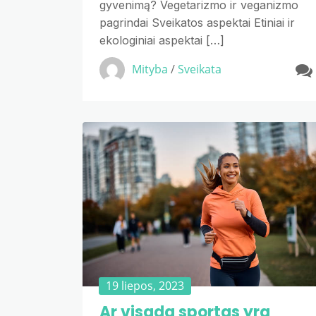
gyvenimą? Vegetarizmo ir veganizmo
pagrindai Sveikatos aspektai Etiniai ir
ekologiniai aspektai […]
Mityba
/
Sveikata
19 liepos, 2023
Ar visada sportas yra