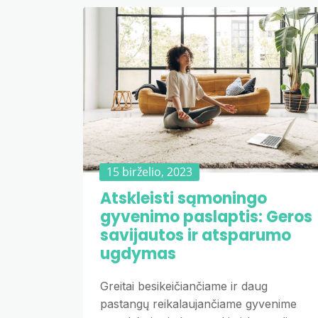
15 birželio, 2023
Atskleisti sąmoningo
gyvenimo paslaptis: Geros
savijautos ir atsparumo
ugdymas
Greitai besikeičiančiame ir daug
pastangų reikalaujančiame gyvenime