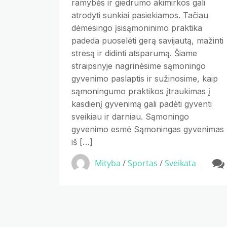
ramybės ir giedrumo akimirkos gali
atrodyti sunkiai pasiekiamos. Tačiau
dėmesingo įsisąmoninimo praktika
padeda puoselėti gerą savijautą, mažinti
stresą ir didinti atsparumą. Šiame
straipsnyje nagrinėsime sąmoningo
gyvenimo paslaptis ir sužinosime, kaip
sąmoningumo praktikos įtraukimas į
kasdienį gyvenimą gali padėti gyventi
sveikiau ir darniau. Sąmoningo
gyvenimo esmė Sąmoningas gyvenimas
iš […]
Mityba
/
Sportas
/
Sveikata