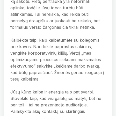
ką sakote. Pietų pertrauka yra neformali
aplinka, todėl ir jūsų tonas turėtų būti
atitinkamas. Tai nereiškia, kad reikia būti
pernelyg draugišku ar juokauti be reikalo, bet
formalus verslo žargonas čia tikrai netinka.
Kalbėkite taip, kaip kalbėtumėte su kolegomis
prie kavos. Naudokite paprastus sakinius,
vengkite korporatyvinių klišių. Vietoj „mes
optimizuojame procesus siekdami maksimalios
efektyvumo” sakykite „keičiame darbo tvarką,
kad būtų paprasčiau”. Žmonės geriau reaguoja į
tiesų kalbėjimą.
Jūsų kūno kalba ir energija taip pat svarbi.
Stovėkite taip, kad visi galėtų jus matyti, bet ne
per toli – tai ne prezentacija auditorijoje.
Palaikykite akių kontaktą su skirtingais