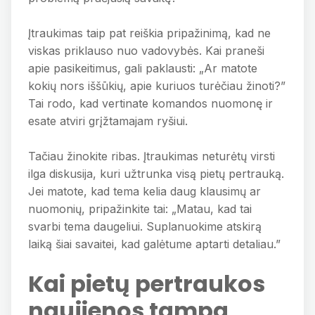
Įtraukimas taip pat reiškia pripažinimą, kad ne
viskas priklauso nuo vadovybės. Kai praneši
apie pasikeitimus, gali paklausti: „Ar matote
kokių nors iššūkių, apie kuriuos turėčiau žinoti?”
Tai rodo, kad vertinate komandos nuomonę ir
esate atviri grįžtamajam ryšiui.
Tačiau žinokite ribas. Įtraukimas neturėtų virsti
ilga diskusija, kuri užtrunka visą pietų pertrauką.
Jei matote, kad tema kelia daug klausimų ar
nuomonių, pripažinkite tai: „Matau, kad tai
svarbi tema daugeliui. Suplanuokime atskirą
laiką šiai savaitei, kad galėtume aptarti detaliau.”
Kai pietų pertraukos
naujienos tampa