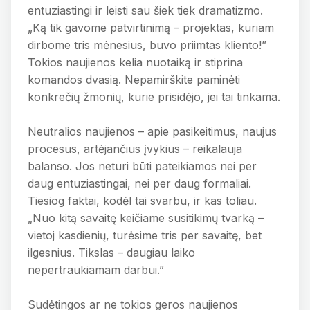
entuziastingi ir leisti sau šiek tiek dramatizmo.
„Ką tik gavome patvirtinimą – projektas, kuriam
dirbome tris mėnesius, buvo priimtas kliento!”
Tokios naujienos kelia nuotaiką ir stiprina
komandos dvasią. Nepamirškite paminėti
konkrečių žmonių, kurie prisidėjo, jei tai tinkama.
Neutralios naujienos – apie pasikeitimus, naujus
procesus, artėjančius įvykius – reikalauja
balanso. Jos neturi būti pateikiamos nei per
daug entuziastingai, nei per daug formaliai.
Tiesiog faktai, kodėl tai svarbu, ir kas toliau.
„Nuo kitą savaitę keičiame susitikimų tvarką –
vietoj kasdienių, turėsime tris per savaitę, bet
ilgesnius. Tikslas – daugiau laiko
nepertraukiamam darbui.”
Sudėtingos ar ne tokios geros naujienos