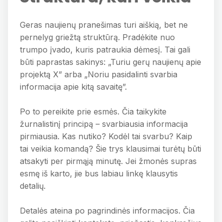
Geras naujienų pranešimas turi aiškią, bet ne
pernelyg griežtą struktūrą. Pradėkite nuo
trumpo įvado, kuris patraukia dėmesį. Tai gali
būti paprastas sakinys: „Turiu gerų naujienų apie
projektą X” arba „Noriu pasidalinti svarbia
informacija apie kitą savaitę”.
Po to pereikite prie esmės. Čia taikykite
žurnalistinį principą – svarbiausia informacija
pirmiausia. Kas nutiko? Kodėl tai svarbu? Kaip
tai veikia komandą? Šie trys klausimai turėtų būti
atsakyti per pirmąją minutę. Jei žmonės supras
esmę iš karto, jie bus labiau linkę klausytis
detalių.
Detalės ateina po pagrindinės informacijos. Čia