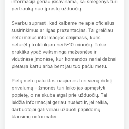
informacija geriau įsisavinama, kai smegenys turi
pertrauką nuo įprastų užduočių.
Svarbu suprasti, kad kalbame ne apie oficialius
susirinkimus ar ilgas prezentacijas. Tai greičiau
neformalus informacijos dalijimasis, kuris
neturėtų trukti ilgiau nei 5-10 minučių. Tokia
praktika ypač veiksminga mažesnėse ir
vidutinėse įmonėse, kur komandos nariai dažnai
pietauja kartu arba bent jau tuo pačiu metu.
Pietų metu pateiktos naujienos turi vieną didelį
privalumą – žmonės turi laiko jas apmąstyti
popietę, o ne skuba atgal prie užduočių. Tai
leidžia informacijai geriau nusėsti ir, jei reikia,
darbuotojai gali vėliau užduoti papildomų
klausimų neformaliai.