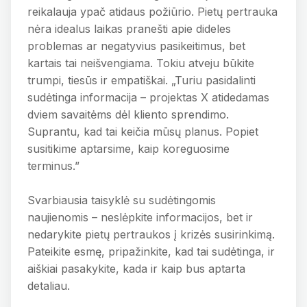
reikalauja ypač atidaus požiūrio. Pietų pertrauka
nėra idealus laikas pranešti apie dideles
problemas ar negatyvius pasikeitimus, bet
kartais tai neišvengiama. Tokiu atveju būkite
trumpi, tiesūs ir empatiškai. „Turiu pasidalinti
sudėtinga informacija – projektas X atidedamas
dviem savaitėms dėl kliento sprendimo.
Suprantu, kad tai keičia mūsų planus. Popiet
susitikime aptarsime, kaip koreguosime
terminus.”
Svarbiausia taisyklė su sudėtingomis
naujienomis – neslėpkite informacijos, bet ir
nedarykite pietų pertraukos į krizės susirinkimą.
Pateikite esmę, pripažinkite, kad tai sudėtinga, ir
aiškiai pasakykite, kada ir kaip bus aptarta
detaliau.