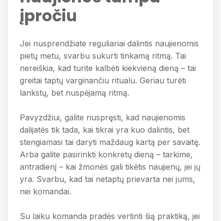
įpročiu
Jei nusprendžiate reguliariai dalintis naujienomis
pietų metu, svarbu sukurti tinkamą ritmą. Tai
nereiškia, kad turite kalbėti kiekvieną dieną – tai
greitai taptų varginančiu ritualu. Geriau turėti
lankstų, bet nuspėjamą ritmą.
Pavyzdžiui, galite nuspręsti, kad naujienomis
dalijatės tik tada, kai tikrai yra kuo dalintis, bet
stengiamasi tai daryti maždaug kartą per savaitę.
Arba galite pasirinkti konkretų dieną – tarkime,
antradienį – kai žmonės gali tikėtis naujienų, jei jų
yra. Svarbu, kad tai netaptų prievarta nei jums,
nei komandai.
Su laiku komanda pradės vertinti šią praktiką, jei