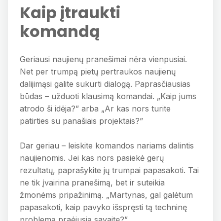
Kaip įtraukti
komandą
Geriausi naujienų pranešimai nėra vienpusiai.
Net per trumpą pietų pertraukos naujienų
dalijimąsi galite sukurti dialogą. Paprasčiausias
būdas – užduoti klausimą komandai. „Kaip jums
atrodo ši idėja?” arba „Ar kas nors turite
patirties su panašiais projektais?”
Dar geriau – leiskite komandos nariams dalintis
naujienomis. Jei kas nors pasiekė gerų
rezultatų, paprašykite jų trumpai papasakoti. Tai
ne tik įvairina pranešimą, bet ir suteikia
žmonėms pripažinimą. „Martynas, gal galėtum
papasakoti, kaip pavyko išspręsti tą techninę
problemą praėjusią savaitę?”