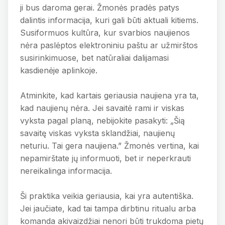
ji bus daroma gerai. Žmonės pradės patys
dalintis informacija, kuri gali būti aktuali kitiems.
Susiformuos kultūra, kur svarbios naujienos
nėra paslėptos elektroniniu paštu ar užmirštos
susirinkimuose, bet natūraliai dalijamasi
kasdienėje aplinkoje.
Atminkite, kad kartais geriausia naujiena yra ta,
kad naujienų nėra. Jei savaitė rami ir viskas
vyksta pagal planą, nebijokite pasakyti: „Šią
savaitę viskas vyksta sklandžiai, naujienų
neturiu. Tai gera naujiena.” Žmonės vertina, kai
nepamirštate jų informuoti, bet ir neperkrauti
nereikalinga informacija.
Ši praktika veikia geriausia, kai yra autentiška.
Jei jaučiate, kad tai tampa dirbtinu ritualu arba
komanda akivaizdžiai nenori būti trukdoma pietų