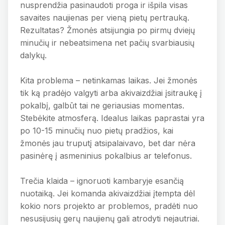
nusprendžia pasinaudoti proga ir išpila visas
savaites naujienas per vieną pietų pertrauką.
Rezultatas? Žmonės atsijungia po pirmų dviejų
minučių ir nebeatsimena net pačių svarbiausių
dalykų.
Kita problema – netinkamas laikas. Jei žmonės
tik ką pradėjo valgyti arba akivaizdžiai įsitraukę į
pokalbį, galbūt tai ne geriausias momentas.
Stebėkite atmosferą. Idealus laikas paprastai yra
po 10-15 minučių nuo pietų pradžios, kai
žmonės jau truputį atsipalaivavo, bet dar nėra
pasinėrę į asmeninius pokalbius ar telefonus.
Trečia klaida – ignoruoti kambaryje esančią
nuotaiką. Jei komanda akivaizdžiai įtempta dėl
kokio nors projekto ar problemos, pradėti nuo
nesusijusių gerų naujienų gali atrodyti nejautriai.