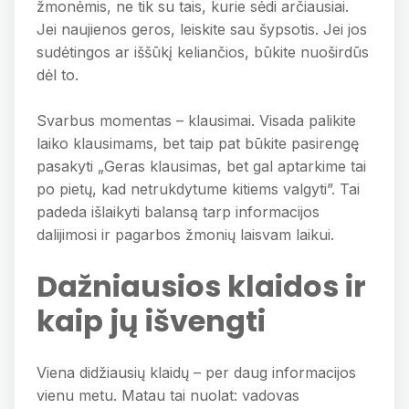
žmonėmis, ne tik su tais, kurie sėdi arčiausiai.
Jei naujienos geros, leiskite sau šypsotis. Jei jos
sudėtingos ar iššūkį keliančios, būkite nuoširdūs
dėl to.
Svarbus momentas – klausimai. Visada palikite
laiko klausimams, bet taip pat būkite pasirengę
pasakyti „Geras klausimas, bet gal aptarkime tai
po pietų, kad netrukdytume kitiems valgyti”. Tai
padeda išlaikyti balansą tarp informacijos
dalijimosi ir pagarbos žmonių laisvam laikui.
Dažniausios klaidos ir
kaip jų išvengti
Viena didžiausių klaidų – per daug informacijos
vienu metu. Matau tai nuolat: vadovas