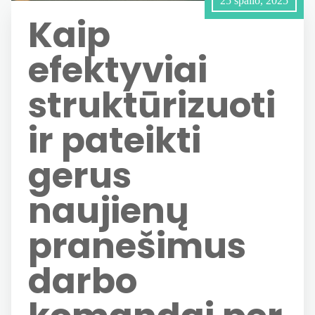
25 spalio, 2025
Kaip
efektyviai
struktūrizuoti
ir pateikti
gerus
naujienų
pranešimus
darbo