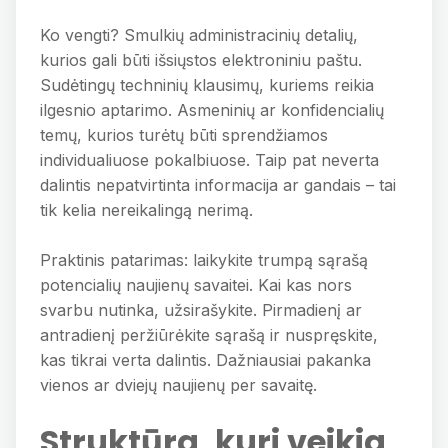
Ko vengti? Smulkių administracinių detalių,
kurios gali būti išsiųstos elektroniniu paštu.
Sudėtingų techninių klausimų, kuriems reikia
ilgesnio aptarimo. Asmeninių ar konfidencialių
temų, kurios turėtų būti sprendžiamos
individualiuose pokalbiuose. Taip pat neverta
dalintis nepatvirtinta informacija ar gandais – tai
tik kelia nereikalingą nerimą.
Praktinis patarimas: laikykite trumpą sąrašą
potencialių naujienų savaitei. Kai kas nors
svarbu nutinka, užsirašykite. Pirmadienį ar
antradienį peržiūrėkite sąrašą ir nuspręskite,
kas tikrai verta dalintis. Dažniausiai pakanka
vienos ar dviejų naujienų per savaitę.
Struktūra, kuri veikia