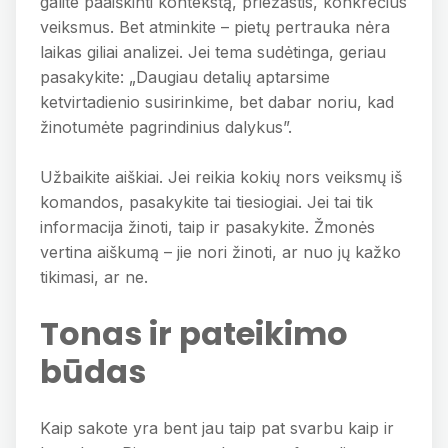
galite paaiškinti kontekstą, priežastis, konkrečius
veiksmus. Bet atminkite – pietų pertrauka nėra
laikas giliai analizei. Jei tema sudėtinga, geriau
pasakykite: „Daugiau detalių aptarsime
ketvirtadienio susirinkime, bet dabar noriu, kad
žinotumėte pagrindinius dalykus”.
Užbaikite aiškiai. Jei reikia kokių nors veiksmų iš
komandos, pasakykite tai tiesiogiai. Jei tai tik
informacija žinoti, taip ir pasakykite. Žmonės
vertina aiškumą – jie nori žinoti, ar nuo jų kažko
tikimasi, ar ne.
Tonas ir pateikimo
būdas
Kaip sakote yra bent jau taip pat svarbu kaip ir